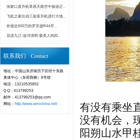
张家口直升机草原天路空中旅游正...
飞机之家出动三架直升机进行大地...
价值近600万的罗宾逊R44开...
花漾九江-追浔清明-最美人间四...
联系我们 Contact
地址：中国山东济南历下区经十东路
奥体中心（东荷西柳）8号馆
电话：13210535852
Q Q：413799253
邮件：413799253@qq.com
网站：
http://www.aerochina.net/
有没有乘坐
没有机会，
阳朔山水甲