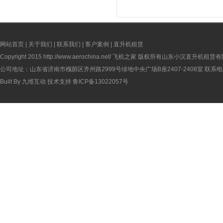
网站首页
|
关于我们
|
联系我们
|
客户案例
|
直升机租赁
Copyright 2015
http://www.aerochina.net/
飞机之家 版权所有山东小汉直升机租赁有
公司地址：山东省济南市槐荫区齐州路2999号绿地中央广场B座2407-2408室 联系电话：
Built By
九维互动
技术支持
鲁ICP备13022057号