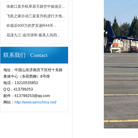
张家口直升机草原天路空中旅游正...
飞机之家出动三架直升机进行大地...
价值近600万的罗宾逊R44开...
花漾九江-追浔清明-最美人间四...
联系我们 Contact
地址：中国山东济南历下区经十东路
奥体中心（东荷西柳）8号馆
电话：13210535852
Q Q：413799253
邮件：413799253@qq.com
网站：
http://www.aerochina.net/