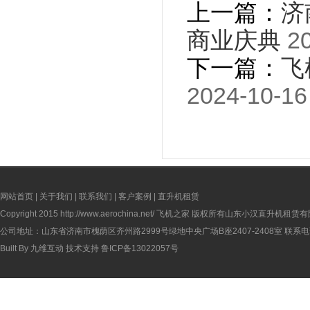
上一篇：
济
商业庆典
20
下一篇：
飞
2024-10-16
网站首页
|
关于我们
|
联系我们
|
客户案例
|
直升机租赁
Copyright 2015
http://www.aerochina.net/
飞机之家 版权所有山东小汉直升机租赁有
公司地址：山东省济南市槐荫区齐州路2999号绿地中央广场B座2407-2408室 联系电话：
Built By
九维互动
技术支持
鲁ICP备13022057号