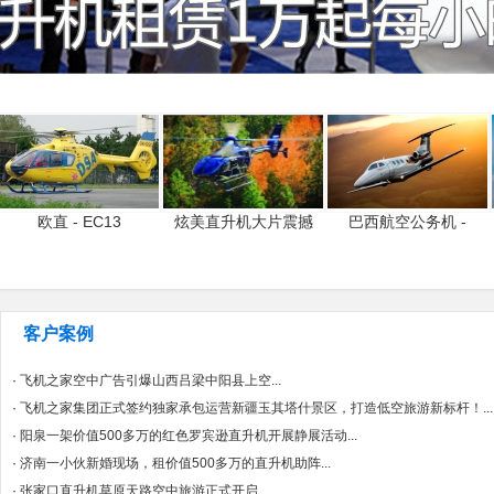
欧直 - EC13
炫美直升机大片震撼
巴西航空公务机 -
客户案例
·
飞机之家空中广告引爆山西吕梁中阳县上空...
·
飞机之家集团正式签约独家承包运营新疆玉其塔什景区，打造低空旅游新标杆！...
·
阳泉一架价值500多万的红色罗宾逊直升机开展静展活动...
·
济南一小伙新婚现场，租价值500多万的直升机助阵...
·
张家口直升机草原天路空中旅游正式开启...