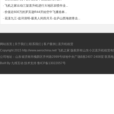
·
飞机之家出动三架直升机进行大地区农喷作业...
·
价值近600万的罗宾逊R44开始空中飞播造林...
·
花漾九江-追浔清明-最美人间四月天-去庐山西海踏青去...
网站首页
|
关于我们
|
联系我们
|
客户案例
|
直升机租赁
Copyright 2015
http://www.aerochina.net/
飞机之家 版权所有山东小汉直升机租赁有
公司地址：山东省济南市槐荫区齐州路2999号绿地中央广场B座2407-2408室 联系电话：
Built By
九维互动
技术支持
鲁ICP备13022057号