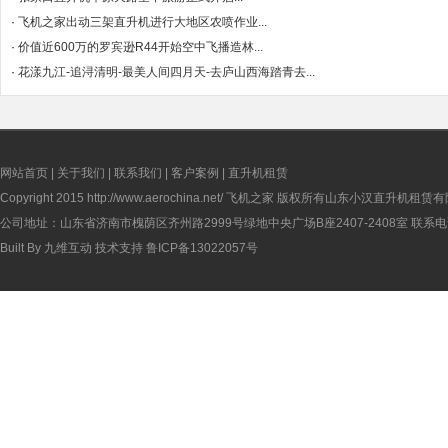
·
飞机之家出动三架直升机进行大地区农喷作业...
·
价值近600万的罗宾逊R44开始空中飞播造林...
·
花漾九江-追浔清明-最美人间四月天-去庐山西海踏青去...
网站首页
|
关于我们
|
联系我们
|
客户案例
|
直升机租赁
Copyright 2015
http://www.aerochina.net/
飞机之家 版权所有山东小汉直升机租赁有
公司地址：山东省济南市槐荫区齐州路2999号绿地中央广场B座2407-2408室 联系电话：
Built By
九维互动
技术支持
鲁ICP备13022057号