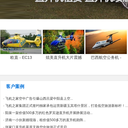
欧直 - EC13
炫美直升机大片震撼
巴西航空公务机 -
客户案例
·
飞机之家空中广告引爆山西吕梁中阳县上空...
·
飞机之家集团正式签约独家承包运营新疆玉其塔什景区，打造低空旅游新标杆！...
·
阳泉一架价值500多万的红色罗宾逊直升机开展静展活动...
·
济南一小伙新婚现场，租价值500多万的直升机助阵...
·
张家口直升机草原天路空中旅游正式开启...